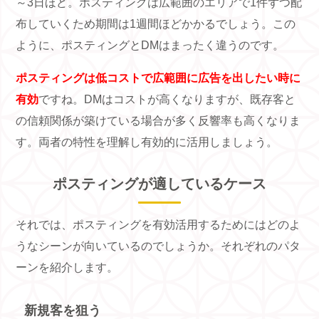
～
3
日ほど。ポスティングは広範囲のエリアで
1
件ずつ配
布していくため期間は
1
週間ほどかかるでしょう。この
ように、ポスティングと
DM
はまったく違うのです。
ポスティングは低コストで広範囲に広告を出したい時に
有効
ですね。
DM
はコストが高くなりますが、既存客と
の信頼関係が築けている場合が多く反響率も高くなりま
す。両者の特性を理解し有効的に活用しましょう。
ポスティングが適しているケース
それでは、ポスティングを有効活用するためにはどのよ
うなシーンが向いているのでしょうか。それぞれのパタ
ーンを紹介します。
新規客を狙う