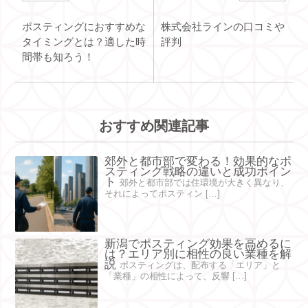
c
tt
e
e
e
e
er
n
e
ポスティングにおすすめな
株式会社ラインの口コミや
タイミングとは？適した時
評判
b
a
st
間帯も知ろう！
o
o
k
おすすめ関連記事
郊外と都市部で変わる！効果的なポ
スティング戦略の違いと成功ポイン
ト
郊外と都市部では住環境が大きく異なり、
それによってポスティン […]
新潟でポスティング効果を高めるに
は？エリア別に相性の良い業種を解
説
ポスティングは、配布する「エリア」と
「業種」の相性によって、反響 […]