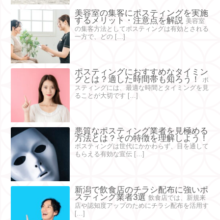
美容室の集客にポスティングを実施
するメリット・注意点を解説
美容室
の集客方法としてポスティングは有効とされる
一方で、どの […]
ポスティングにおすすめなタイミン
グとは？適した時間帯も知ろう！
ポ
スティングには、最適な時間とタイミングを見
ることが大切です […]
悪質なポスティング業者を見極める
方法とは？その特徴を理解しよう！
ポスティングは世代にかかわらず、目を通して
もらえる有効な宣伝 […]
新潟で飲食店のチラシ配布に強いポ
スティング業者3選
飲食店では、新規来
店や認知度アップのためにチラシ配布を活用す
[…]