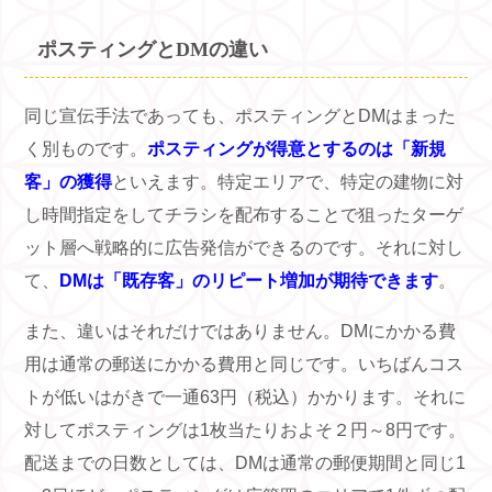
ポスティングと
DM
の違い
同じ宣伝手法であっても、ポスティングと
DM
はまった
く別ものです。
ポスティングが得意とするのは「新規
客」の獲得
といえます。特定エリアで、特定の建物に対
し時間指定をしてチラシを配布することで狙ったターゲ
ット層へ戦略的に広告発信ができるのです。それに対し
て、
DMは「既存客」のリピート増加が期待できます
。
また、違いはそれだけではありません。
DM
にかかる費
用は通常の郵送にかかる費用と同じです。いちばんコス
トが低いはがきで一通
63
円（税込）かかります。それに
対してポスティングは
1
枚当たりおよそ２円～
8
円です。
配送までの日数としては、
DM
は通常の郵便期間と同じ
1