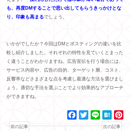
も、再度DMすることで思い出してもらうきっかけとな
り、印象も高まる
でしょう。
いかがでしたか？今回は
DM
とポスティングの違いを比
較し紹介しました。それぞれの特性を見ていくとまった
く違うことがわかりますね。広告宣伝を行う場合には、
サービス内容や、広告の目的、ターゲット層、コスト、
反響率などさまざまな点を考慮し最適な方法を選びまし
ょう。適切な手法を選ぶことでより効果的なアプローチ
ができますね。
F
T
Li
H
P
a
wi
n
at
n
前の記事
次の記事