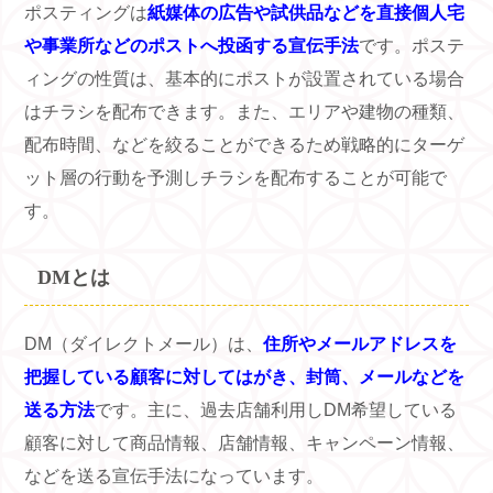
ポスティングは
紙媒体の広告や試供品などを直接個人宅
や事業所などのポストへ投函する宣伝手法
です。ポステ
ィングの性質は、基本的にポストが設置されている場合
はチラシを配布できます。また、エリアや建物の種類、
配布時間、などを絞ることができるため戦略的にターゲ
ット層の行動を予測しチラシを配布することが可能で
す。
DM
とは
DM（ダイレクトメール）は、
住所やメールアドレスを
把握している顧客に対してはがき、封筒、メールなどを
送る方法
です。主に、過去店舗利用し
DM
希望している
顧客に対して商品情報、店舗情報、キャンペーン情報、
などを送る宣伝手法になっています。