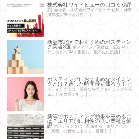
株式会社ワイドビューの口コミや評
判
会社名：株式会社ワイドビュー 住所：神奈
川県横浜市中区万代 […]
新潟市北区でおすすめのポスティン
グ業者3選
ポスティング業者は、広告やチ
ラシなどのDMを集配し、配布先に投函 […]
ポスティングにおすすめなタイミン
グとは？適した時間帯も知ろう！
ポ
スティングには、最適な時間とタイミングを見
ることが大切です […]
新潟でポスティング効果を高めるに
は？エリア別に相性の良い業種を解
説
ポスティングは、配布する「エリア」と
「業種」の相性によって、反響 […]