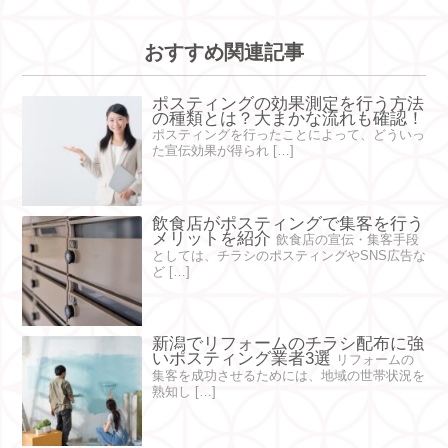
おすすめ関連記事
ポスティングの効果測定を行う方法
の種類とは？大まかな流れも確認！
ポスティングを行ったことによって、どういっ
た宣伝効果が得られ […]
飲食店がポスティングで集客を行う
メリットを紹介
飲食店の宣伝・集客手段
としては、チラシのポスティングやSNS広告な
ど […]
新潟でリフォームのチラシ配布に強
いポスティング業者3選
リフォームの
集客を成功させるためには、地域の世帯状況を
熟知し […]