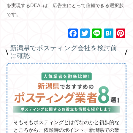
を実現するDEALは、広告主にとって信頼できる選択肢
です。
F
T
Li
H
P
a
wi
n
at
n
新潟県でポスティング会社を検討前
c
tt
e
e
e
に確認
e
er
n
e
b
a
st
o
o
k
そもそもポスティングとは何なのかと初歩的な
ところから、依頼時のポイント、新潟県での業