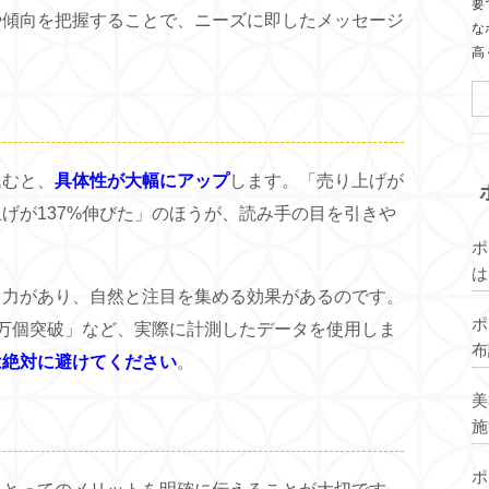
要
や傾向を把握することで、ニーズに即したメッセージ
な
高
込むと、
具体性が大幅にアップ
します。「売り上げが
げが137%伸びた」のほうが、読み手の目を引きや
。
ポ
は
る力があり、自然と注目を集める効果があるのです。
え
ポ
1万個突破」など、実際に計測したデータを使用しま
布
は絶対に避けてください
。
美
施
ポ