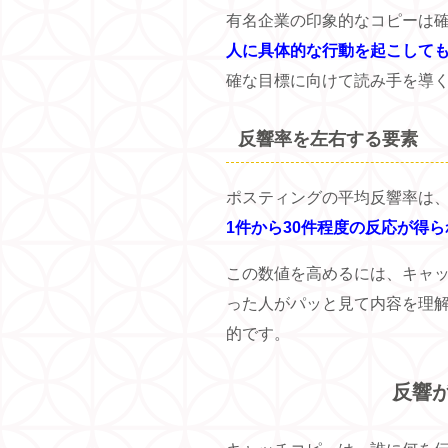
有名企業の印象的なコピーは
人に具体的な行動を起こして
確な目標に向けて読み手を導
反響率を左右する要素
ポスティングの平均反響率は、0
1件から30件程度の反応が得
この数値を高めるには、キャ
った人がパッと見て内容を理
的です。
反響