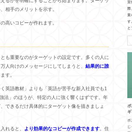
伝えるかを明確にすることから始まります。ターゲッ
宣
際
い、相手のメリットを示す。
業
す
率の高いコピーが作れます。
と
っとも重要なのがターゲットの設定です。多くの人に
、万人向けのメッセージにしてしまうと、
結果的に誰
ります。
く英語教材」よりも「英語が苦手な新入社員でも1
る勉強法」のほうが、特定の人に強く響くはずです。年
ポ
ど、できるだけ具体的にターゲット像を描きましょ
ギ
ポ
じ
に入れると、
より効果的なコピーが作成できます
。住