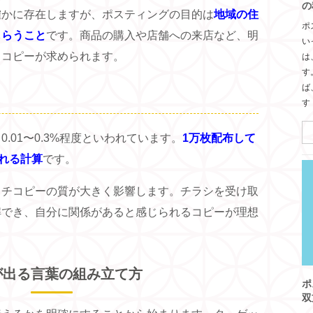
の
確かに存在しますが、ポスティングの目的は
地域の住
ポ
もらうこと
です。商品の購入や店舗への来店など、明
い
くコピーが求められます。
は
す
ば
す
.01〜0.3%程度といわれています。
1万枚配布して
られる計算
です。
ッチコピーの質が大きく影響します。チラシを受け取
解でき、自分に関係があると感じられるコピーが理想
が出る言葉の組み立て方
ポ
双