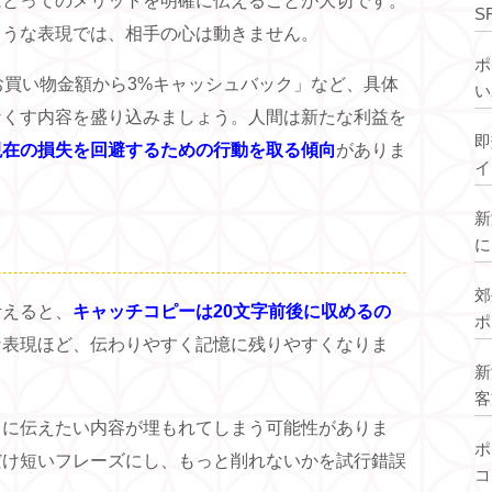
にとってのメリットを明確に伝えることが大切です。
S
ような表現では、相手の心は動きません。
ポ
お買い物金額から3%キャッシュバック」など、具体
い
なくす内容を盛り込みましょう。人間は新たな利益を
即
現在の損失を回避するための行動を取る傾向
がありま
イ
新
に
を
郊
考えると、
キャッチコピーは20文字前後に収めるの
ポ
な表現ほど、伝わりやすく記憶に残りやすくなりま
イ
新
客
当に伝えたい内容が埋もれてしまう可能性がありま
ポ
だけ短いフレーズにし、もっと削れないかを試行錯誤
コ